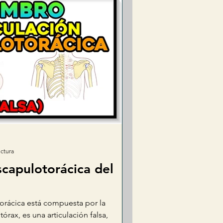
ectura
scapulotorácica del
torácica está compuesta por la
órax, es una articulación falsa,