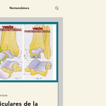
Nomenclatura
Rodilla
Tobillo
Pie
ratorio
Sistema Endocrino
ica
Pediatría
ectura
iculares de la