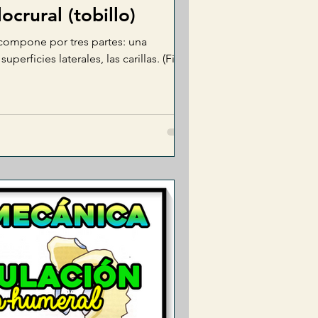
locrural (tobillo)
e compone por tres partes: una
uperficies laterales, las carillas. (Fig.7)