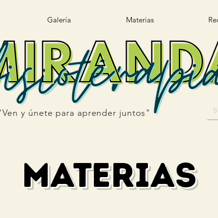
Galería
Materias
Re
"Ven y únete para aprender juntos"
materias