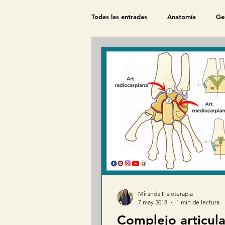
Todas las entradas
Anatomía
Ge
Agentes Físicos
Biomecánica
Fisiología
Sistema cardiaco
Fisioterapia
Fisioterapia en el 
Evaluación fisiátrica
Historia clín
Miranda Fisioterapia
7 may 2018
1 min de lectura
Complejo articul