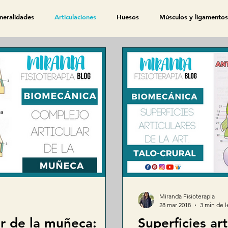
neralidades
Articulaciones
Huesos
Músculos y ligamentos
Hombro
Codo
Pronosupinación
Muñeca
Mano
Membrana,músculo y nervio
Sistema Nervioso
Sistema Respi
embarazo
Métodos y técnicas en fisioterapia
Fisioterapia geriátr
ica fisiátrica
Cuestionarios-pruebas-clasificacion
Miranda Fisioterapia
28 mar 2018
3 min de l
ar de la muñeca:
Superficies art