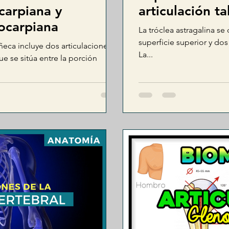
ocarpiana y
articulación ta
iocarpiana
La tróclea astragalina s
superficie superior y dos s
ñeca incluye dos articulaciones:
La...
ue se sitúa entre la porción