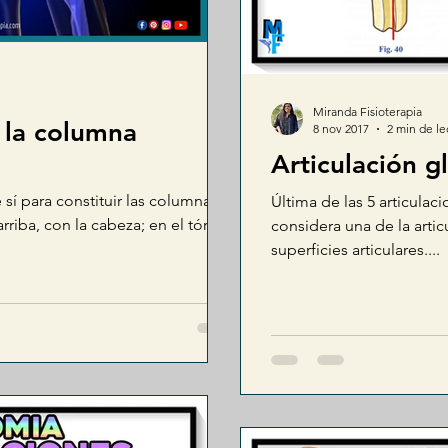
Miranda Fisioterapia
 la columna
8 nov 2017
2 min de le
Articulación 
e sí para constituir las columna
Última de las 5 articula
arriba, con la cabeza; en el tórax,
considera una de la arti
superficies articulares....