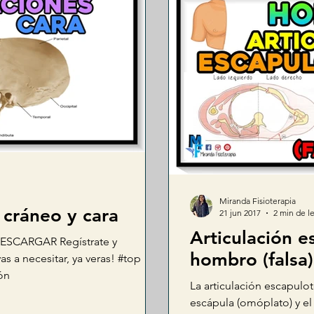
Miranda Fisioterapia
 cráneo y cara
21 jun 2017
2 min de l
Articulación e
SCARGAR Regístrate y
hombro (falsa)
s a necesitar, ya veras! #top
ón
La articulación escapulo
escápula (omóplato) y el t