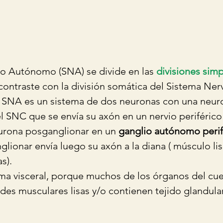
so Autónomo (SNA) se divide en las 
divisiones simp
contraste con la división somática del Sistema Ner
el SNA es un sistema de dos neuronas con una neur
l SNC que se envía su axón en un nervio periférico
urona posganglionar en un 
ganglio autónomo perif
lionar envía luego su axón a la diana ( músculo li
s).
ma visceral, porque muchos de los órganos del cue
es musculares lisas y/o contienen tejido glandular 