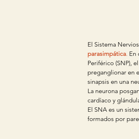
El Sistema Nervio
parasimpática
.
 En 
Periférico (SNP), 
preganglionar en e
sinapsis en una ne
La neurona posgang
cardíaco y glándula
El SNA es un siste
formados por pared