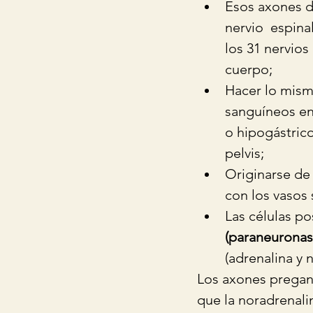
Esos axones de
nervio  espina
los 31 nervios
cuerpo;  
Hacer lo mismo
sanguíneos en 
o hipogástrico 
pelvis;  
Originarse de 
con los vasos
Las células p
(paraneuronas
(adrenalina y 
Los axones pregang
que la noradrenali