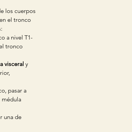
de los cuerpos 
en el tronco 
: 
o a nivel T1-
l tronco 
a visceral
 y 
ior, 
co, pasar a 
a médula 
r una de 