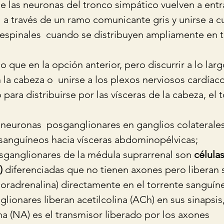
 las neuronas del tronco simpático vuelven a entra
l a través de un ramo comunicante gris y unirse a c
 espinales  cuando se distribuyen ampliamente en t
 que en la opción anterior, pero discurrir a lo lar
la cabeza o  unirse a los plexos nerviosos cardíac
para distribuirse por las vísceras de la cabeza, el t
neuronas  posganglionares en ganglios colaterales 
 sanguíneos hacia vísceras abdominopélvicas;  
osganglionares de la médula suprarrenal son 
célula
)
 diferenciadas que no tienen axones pero liberan
noradrenalina) directamente en el torrente sanguíne
lionares liberan acetilcolina (ACh) en sus sinapsis
na (NA) es el transmisor liberado por los axones 