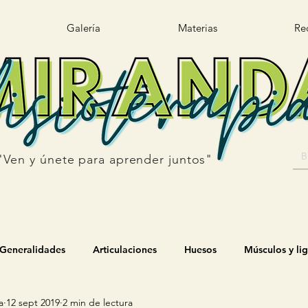
Galería
Materias
Re
"Ven y únete para aprender juntos"
Generalidades
Articulaciones
Huesos
Músculos y li
a
12 sept 2019
2 min de lectura
os
Biomecánica
Hombro
Codo
Pronosupinació