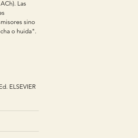
 ACh). Las 
es 
misores sino 
cha o huida". 
 Ed. ELSEVIER  