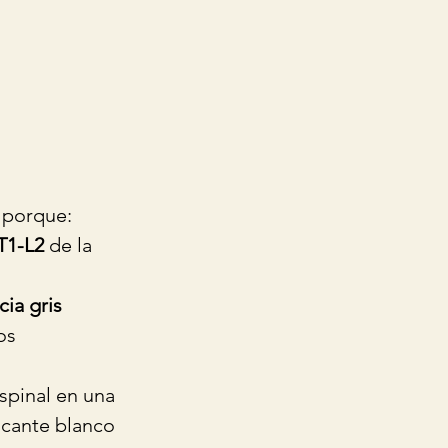
 porque: 
T1-L2
 de la 
cia gris 
os 
spinal en una 
cante blanco 