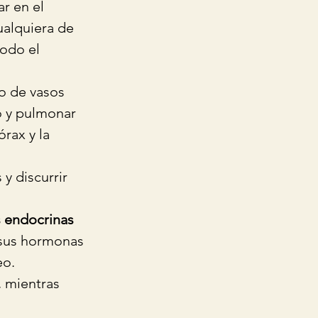
r en el 
ualquiera de 
odo el 
go de vasos 
o y pulmonar 
órax y la 
y discurrir 
s endocrinas 
 sus hormonas 
o.  
, mientras 