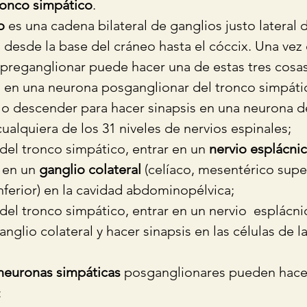
tronco simpático
. 
o
 es una cadena bilateral de ganglios justo lateral 
 desde la base del cráneo hasta el cóccix. Una vez 
 preganglionar puede hacer una de estas tres cosas
s en una neurona posganglionar del tronco simpátic
 o descender para hacer sinapsis en una neurona de
ualquiera de los 31 niveles de nervios espinales;  
 del tronco simpático, entrar en un 
nervio esplácnic
 en un 
ganglio colateral
 (celíaco, mesentérico super
ferior) en la cavidad abdominopélvica;  
 del tronco simpático, entrar en un nervio  esplácni
anglio colateral y hacer sinapsis en las células de l
neuronas simpáticas
 posganglionares pueden hace
 