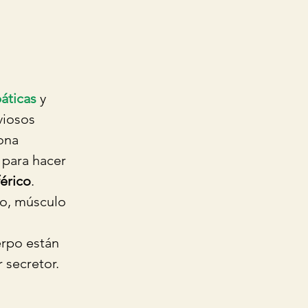
áticas
 y  
viosos 
ona 
 para hacer 
érico
.
so, músculo 
rpo están 
secretor.  