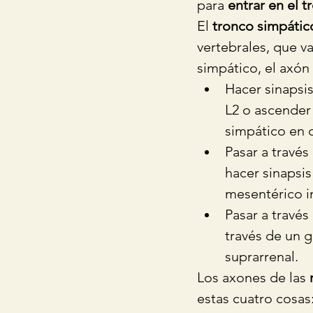
para 
entrar en el 
El 
tronco simpátic
vertebrales, que va
simpático, el axón
Hacer sinapsi
L2 o ascender
simpático en c
Pasar a través
hacer sinapsis
mesentérico in
Pasar a través
través de un g
suprarrenal. 
Los axones de las 
estas cuatro cosas: