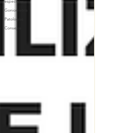
especiales
Goniometría
Patologías
Consejos