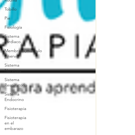
Rodilla
Tobillo
Pie
Fisiología
Sistema
cardiaco
Membrana,músculo
y nervio
Sistema
Nervioso
Sistema
Respiratorio
Sistema
Endocrino
Fisioterapia
Fisioterapia
en el
embarazo