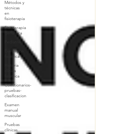
Métodos y
técnicas
en
fisioterapia
Fisioterapia
geriátrica
Pediatría
Evaluación
fisiátrica
Historia
clínica
fisiátrica
Cuestionarios-
pruebas-
clasificacion
Examen
manual
muscular
Pruebas
clínicas