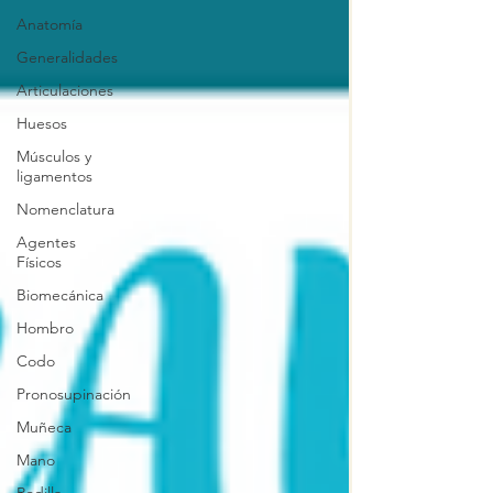
Anatomía
Generalidades
Articulaciones
Huesos
Músculos y
ligamentos
Nomenclatura
Agentes
Físicos
Biomecánica
Hombro
Codo
Pronosupinación
Muñeca
Mano