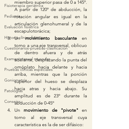
miembro superior pasa de 0 a 145º. 
Fisioterapia geriátrica
A partir de 120º de abducción, la 
Pediatría
rotación angular es igual en la 
articulación glenohumeral y de la 
Evaluación fisiátrica
escapulotorácica;  
Historia clínica fisiátrica
Un 
movimiento basculante
 en 
torno a una eje transversal, oblicuo 
Cuestionarios-pruebas-clasificacion
de dentro afuera y de atrás 
Examen manual muscular
adelante, desplazando la punta del 
omóplato hacia delante y hacia 
Pruebas clínicas especiales
arriba, mientras que la porción 
Goniometría
superior del hueso se desplaza 
hacia atras y hacia abajo. Su 
Patologías
amplitud es de 23º durante la 
Consejos
abducción de 0-45º  
Un 
movimiento de "pivote" 
en 
torno al eje transversal cuya 
característica es la de ser difásico:  