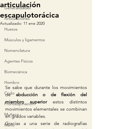
articulación
Generalidades
escapulotorácica
Articulaciones
Actualizado:
11 ene 2020
Huesos
Músculos y ligamentos
Nomenclatura
Agentes Físicos
Biomecánica
Hombro
Se sabe que durante los movimientos 
Codo
de 
abducción o de flexión del 
miembro superior
 estos distintos 
Pronosupinación
movimientos elementales se combinan 
Muñeca
en grados variables.
Gracias a una serie de radiografías 
Mano