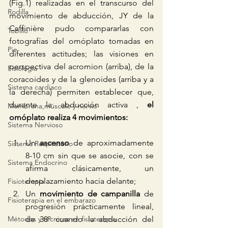
(Fig.1) realizadas en el transcurso del 
Rodilla
movimiento de abducción, JY de la 
Caffinière pudo compararlas con 
Tobillo
fotografías del omóplato tomadas en 
Pie
diferentes actitudes; las visiones en 
perspectiva del acromion (arriba), de la 
Fisiología
coracoides y de la glenoides (arriba y a 
Sistema cardiaco
la derecha) permiten establecer que, 
durante la abducción activa , 
el 
Membrana,músculo y nervio
omóplato realiza 4 movimientos:
Sistema Nervioso
Un 
ascenso
 de aproximadamente 
Sistema Respiratorio
8-10 cm sin que se asocie, con se 
Sistema Endocrino
afirma clásicamente, un 
desplazamiento hacia delante;  
Fisioterapia
Un 
movimiento de campanilla
 de 
Fisioterapia en el embarazo
progresión prácticamente lineal, 
de 38º cuando la abducción del 
Métodos y técnicas en fisioterapia