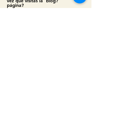
vez que visitas la
blog?
página?
Si
Si
No
No
Enviar