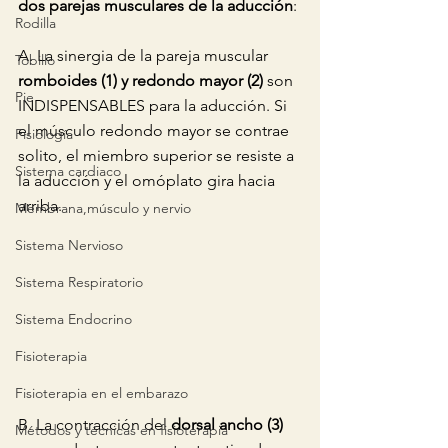
dos parejas musculares de la aducción
:
Rodilla
A. La sinergia de la pareja muscular 
Tobillo
romboides (1) y redondo mayor (2)
 son 
Pie
INDISPENSABLES para la aducción. Si 
el músculo redondo mayor se contrae 
Fisiología
solito, el miembro superior se resiste a 
Sistema cardiaco
la aducción y el omóplato gira hacia 
arriba.
Membrana,músculo y nervio
Sistema Nervioso
Sistema Respiratorio
Sistema Endocrino
Fisioterapia
Fisioterapia en el embarazo
B. La contracción del 
dorsal ancho (3)
Métodos y técnicas en fisioterapia