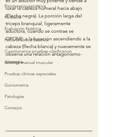
es un aductor muy potente y tiende a 
Fisioterapia geriátrica
luxar la cabeza humeral hacia abajo 
(Flecha negra). La porción larga del 
Pediatría
tríceps branquial, ligeramente 
Evaluación fisiátrica
aductora, cuando se contrae se 
OPONE  a la luxación ascendiendo a la 
Historia clínica fisiátrica
cabeza (flecha blanca) y nuevamente se 
Cuestionarios-pruebas-clasificacion
observa una relación antagonismo-
sinergia.
Examen manual muscular
Pruebas clínicas especiales
Goniometría
Patologías
Consejos