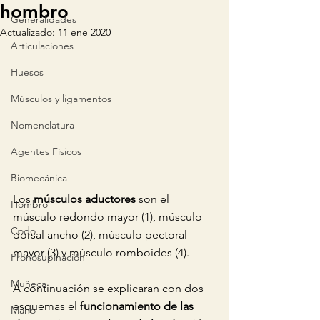
hombro
Generalidades
Actualizado:
11 ene 2020
Articulaciones
Huesos
Músculos y ligamentos
Nomenclatura
Agentes Físicos
Biomecánica
Los 
músculos aductores 
son el 
Hombro
músculo redondo mayor (1), músculo 
Codo
dorsal ancho (2), músculo pectoral 
mayor (3) y músculo romboides (4).
Pronosupinación
Muñeca
A continuación se explicaran con dos 
esquemas el f
uncionamiento de las 
Mano