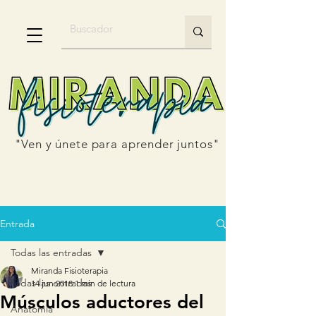
"Ven y únete para aprender juntos"
Entrada
Todas las entradas
Miranda Fisioterapia
Todas las entradas
14 jun 2018
1 min de lectura
Músculos aductores del
Anatomía