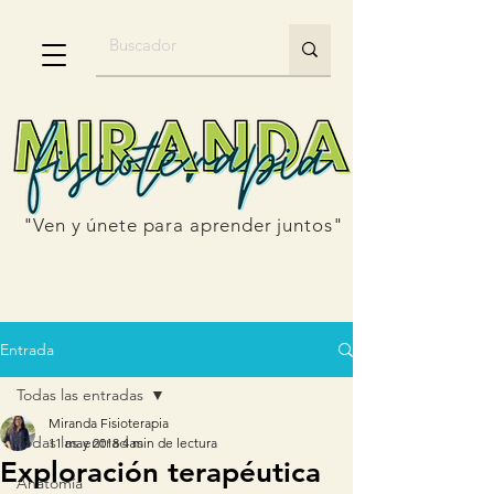
"Ven y únete para aprender juntos"
Entrada
Todas las entradas
Miranda Fisioterapia
Todas las entradas
11 may 2018
4 min de lectura
Exploración terapéutica
Anatomía