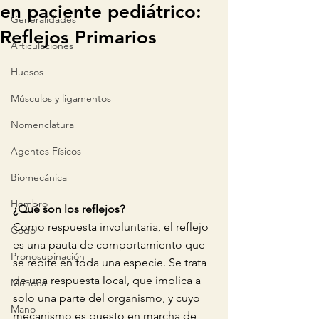
en paciente pediátrico:
Generalidades
Reflejos Primarios
Articulaciones
Huesos
Músculos y ligamentos
Nomenclatura
Agentes Físicos
Biomecánica
Hombro
¿Qué son los reflejos?
Como respuesta involuntaria, el reflejo 
Codo
es una pauta de comportamiento que 
Pronosupinación
se repite en toda una especie. Se trata 
de una respuesta local, que implica a 
Muñeca
solo una parte del organismo, y cuyo 
Mano
mecanismo es puesto en marcha de 