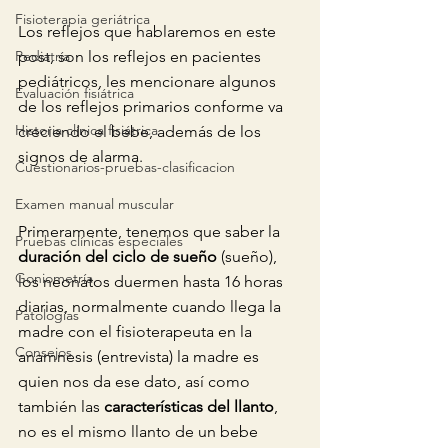
Fisioterapia geriátrica
Los reflejos que hablaremos en este 
post, son los reflejos en pacientes 
Pediatría
pediátricos, les mencionare algunos 
Evaluación fisiátrica
de los reflejos primarios conforme va 
Historia clínica fisiátrica
creciendo el bebe, además de los 
signos de alarma. 
Cuestionarios-pruebas-clasificacion
Examen manual muscular
Primeramente, tenemos que saber la 
Pruebas clínicas especiales
duración del ciclo de sueño
 (sueño), 
Goniometría
los neonatos duermen hasta 16 horas 
diarias, normalmente cuando llega la 
Patologías
madre con el fisioterapeuta en la 
Consejos
anamnesis (entrevista) la madre es 
quien nos da ese dato, así como 
también las 
características del llanto
, 
no es el mismo llanto de un bebe 