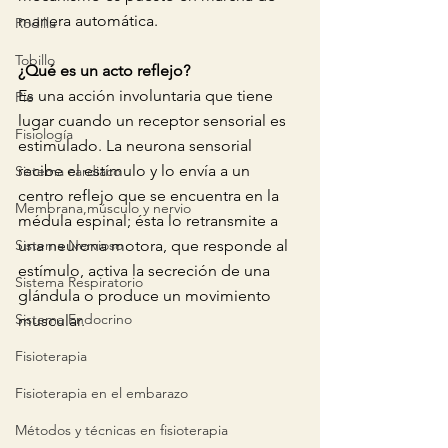
manera automática. 
Rodilla
Tobillo
¿Qué es un acto reflejo?
Es una acción involuntaria que tiene 
Pie
lugar cuando un receptor sensorial es 
Fisiología
estimulado. La neurona sensorial 
recibe el estímulo y lo envía a un 
Sistema cardiaco
centro reflejo que se encuentra en la 
Membrana,músculo y nervio
médula espinal; ésta lo retransmite a 
Sistema Nervioso
una neurona motora, que responde al 
estímulo, activa la secreción de una 
Sistema Respiratorio
glándula o produce un movimiento 
Sistema Endocrino
muscular.
Fisioterapia
Fisioterapia en el embarazo
Métodos y técnicas en fisioterapia