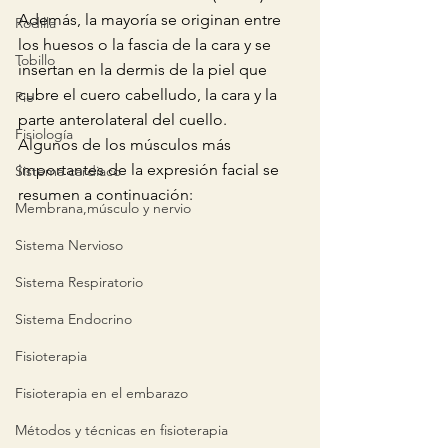
Además, la mayoría se originan entre 
Rodilla
los huesos o la fascia de la cara y se 
Tobillo
insertan en la dermis de la piel que 
cubre el cuero cabelludo, la cara y la 
Pie
parte anterolateral del cuello. 
Fisiología
Algunos de los músculos más 
importantes de la expresión facial se 
Sistema cardiaco
resumen a continuación:
Membrana,músculo y nervio
Sistema Nervioso
Sistema Respiratorio
Sistema Endocrino
Fisioterapia
Fisioterapia en el embarazo
Métodos y técnicas en fisioterapia