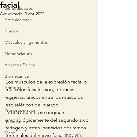
facial
Generalidades
Actualizado:
3 abr 2022
Articulaciones
Huesos
Músculos y ligamentos
Nomenclatura
Agentes Físicos
Biomecánica
Los músculos de la expresión facial o 
Hombro
músculos faciales son, de varias 
maneras, únicos entre los músculos 
Codo
esqueléticos del cuerpo.
Pronosupinación
Todos aquellos se originan 
embriológicamente del segundo arco 
Muñeca
faríngeo y están inervados por ramos 
Mano
terminales del nervio facial (NC VII). 