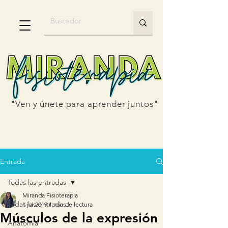
"Ven y únete para aprender juntos"
Entrada
Todas las entradas
Miranda Fisioterapia
Todas las entradas
1 jul 2019
1 min de lectura
Músculos de la expresión
Anatomía