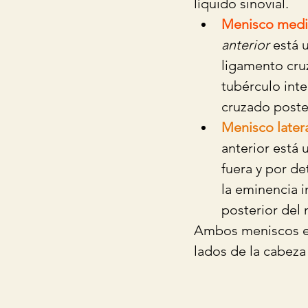
líquido sinovial.
Menisco medi
anterior
 está 
ligamento cruz
tubérculo inte
cruzado poster
Menisco latera
anterior está 
fuera y por de
la eminencia i
posterior del 
Ambos meniscos est
lados de la cabeza 