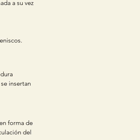
mada a su vez 
meniscos.
adura 
se insertan 
 en forma de 
culación del 