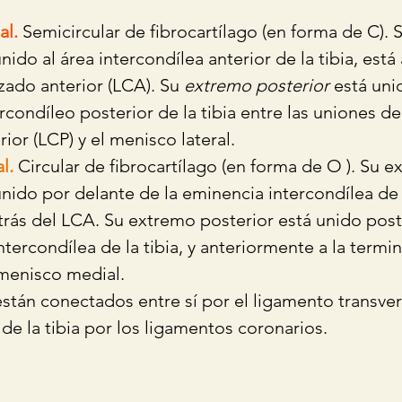
al.
Semicircular de fibrocartílago (en forma de C). S
unido al área intercondílea anterior de la tibia, está 
ado anterior (LCA). Su 
extremo posterior
 está uni
rcondíleo posterior de la tibia entre las uniones de
ior (LCP) y el menisco lateral.
l.
Circular de fibrocartílago (en forma de O ). Su e
unido por delante de la eminencia intercondílea de l
trás del LCA. Su extremo posterior está unido pos
ntercondílea de la tibia, y anteriormente a la termi
menisco medial. 
án conectados entre sí por el ligamento transvers
de la tibia por los ligamentos coronarios. 