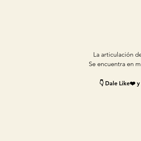
La articulación d
Se encuentra en mie
👇 Dale Like❤️ y 