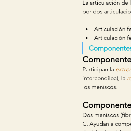
La articulación de 
por dos articulaci
Articulación f
Articulación f
Componentes 
Componente
Participan la 
extre
intercondílea), la 
r
los meniscos.
Componente 
Dos meniscos (fibr
C. Ayudan a compen