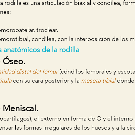
la rodilla es una articulación biaxial y condílea, for
ones:
emoropatelar, troclear.
emorotibial, condílea, con la interposición de los 
anatómicos de la rodilla
 Óseo. 
midad distal del fémur
 (cóndilos femorales y escot
ótula
 con su cara posterior y la 
meseta tibial 
donde 
Meniscal. 
ocartílagos), el externo en forma de O y el interno
sar las formas irregulares de los huesos y a la cir