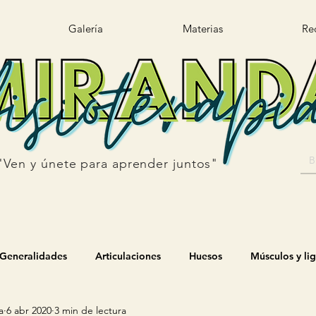
Galería
Materias
Re
"Ven y únete para aprender juntos"
Generalidades
Articulaciones
Huesos
Músculos y li
a
6 abr 2020
3 min de lectura
os
Biomecánica
Hombro
Codo
Pronosupinació