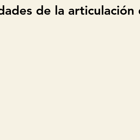
ades de la articulación 
Pie
Fisiología
Sistema cardiaco
Membrana,múscu
spiratorio
Sistema Endocrino
Fisioterapia
Fisiotera
Fisioterapia geriátrica
Pediatría
Evaluación fisiátri
tionarios-pruebas-clasificacion