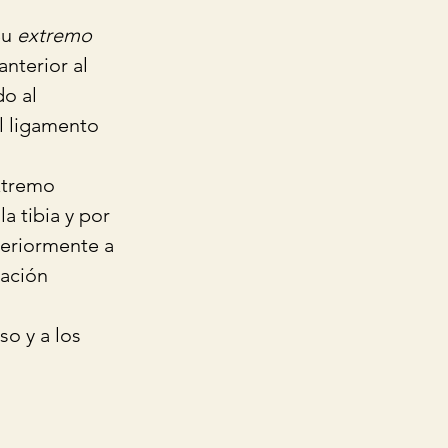
u 
extremo 
anterior al 
do al 
l ligamento 
xtremo 
a tibia y por 
teriormente a 
nación 
o y a los 