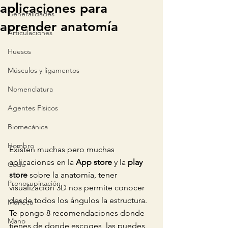
aplicaciones para
Generalidades
aprender anatomía
Articulaciones
Huesos
Músculos y ligamentos
Nomenclatura
Agentes Físicos
Biomecánica
Hombro
Existen muchas pero muchas 
aplicaciones en la 
App store
 y la 
play 
Codo
store
 sobre la anatomía, tener 
Pronosupinación
visualización 3D nos permite conocer 
desde todos los ángulos la estructura.  
Muñeca
Te pongo 8 recomendaciones donde 
Mano
tienes de donde escoges, las puedes 