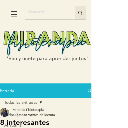
"Ven y únete para aprender juntos"
Entrada
Todas las entradas
Miranda Fisioterapia
Todas las entradas
21 jun 2018
3 min de lectura
8 interesantes
Anatomía