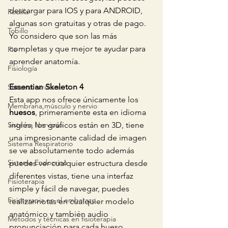
descargar para IOS y para ANDROID, 
Rodilla
algunas son gratuitas y otras de pago. 
Tobillo
Yo considero que son las más 
completas y que mejor te ayudar para 
Pie
aprender anatomía.
Fisiología
Essentian Skeleton 4
Sistema cardiaco
Esta app nos ofrece únicamente los 
Membrana,músculo y nervio
huesos
, primeramente esta en idioma 
Sistema Nervioso
inglés, los gráficos están en 3D, tiene 
una impresionante calidad de imagen 
Sistema Respiratorio
se ve absolutamente todo además 
Sistema Endocrino
puedes ver cualquier estructura desde 
diferentes vistas, tiene una interfaz 
Fisioterapia
simple y fácil de navegar, puedes 
Fisioterapia en el embarazo
realizar notas en cualquier modelo 
anatómico y también audio 
Métodos y técnicas en fisioterapia
pronunciación para cada hueso, 