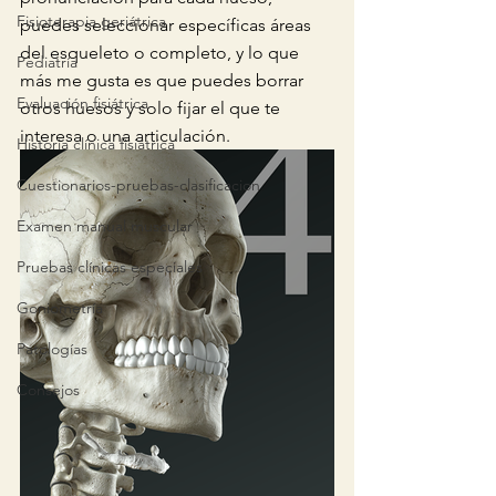
Fisioterapia geriátrica
puedes seleccionar específicas áreas 
del esqueleto o completo, y lo que 
Pediatría
más me gusta es que puedes borrar 
Evaluación fisiátrica
otros huesos y solo fijar el que te 
interesa o una articulación. 
Historia clínica fisiátrica
Cuestionarios-pruebas-clasificacion
Examen manual muscular
Pruebas clínicas especiales
Goniometría
Patologías
Consejos