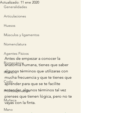
Actualizado:
11 ene 2020
Generalidades
Articulaciones
Huesos
Músculos y ligamentos
Nomenclatura
Agentes Físicos
Antes de empezar a conocer la 
Biomecánica
anatomía humana, tienes que saber 
algunos términos que utilizaras con 
Hombro
mucha frecuencia y que te tienes que 
Codo
aprender para que se te facilite 
entender, algunos términos tal vez 
Pronosupinación
pienses que tienen lógica, pero no te 
Muñeca
vayas con la finta.
Mano