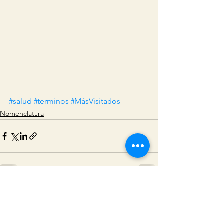
#salud
#terminos
#MásVisitados
Nomenclatura
Ver todo
Entradas relacionadas