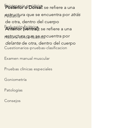
Fisioterapia geriátrica
Posterior o Dorsal: 
se refiere a una 
estructura que se encuentra por 
atrás
Pediatría
de otra, dentro del cuerpo 
Evaluación fisiátrica
Anterior (ventral): 
se refiere a una 
estructura que se encuentra por 
Historia clínica fisiátrica
delante
 de otra, dentro del cuerpo 
Cuestionarios-pruebas-clasificacion
Examen manual muscular
Pruebas clínicas especiales
Goniometría
Patologías
Consejos