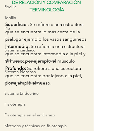
DE RELACIÓN Y COMPARACIÓN 
Rodilla
TERMINOLOGÍA
Tobillo
Superficie :
 Se refiere a una estructura 
Pie
que se encuentra lo más cerca de la 
piel, por ejemplo los vasos sanguíneos 
Fisiología
Intermedio:
 Se refiere a una estructura 
Sistema cardiaco
que se encuentra intermedia a la piel y 
al hueso, por ejemplo el músculo
Membrana,músculo y nervio
Profundo:
 Se refiere a una estructura 
Sistema Nervioso
que se encuentra por lejano a la piel, 
Sistema Respiratorio
por ejemplo el hueso. 
Sistema Endocrino
Fisioterapia
Fisioterapia en el embarazo
Métodos y técnicas en fisioterapia