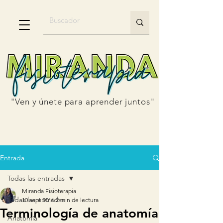
"Ven y únete para aprender juntos"
Entrada
Todas las entradas
Miranda Fisioterapia
Todas las entradas
10 sept 2016
2 min de lectura
Terminología de anatomía
Anatomía