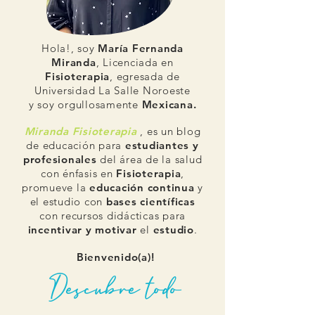
Hola!, soy
María
Fernanda
Miranda
,
Licenciada en
Fisioterapia
, egresada de
Universidad La Salle Noroeste
y
soy orgullosamente
M
exicana.
Miranda Fisioterapia
, es un blog
de educación para
estudiantes y
profesionales
del área de la salud
con énfasis en
Fisioterapia
,
promueve la
educación continua
y
el estudio con
bases científicas
con recursos didácticas para
incentivar y motivar
el
estudio
.
Bienvenido(a)!
Descubre todo